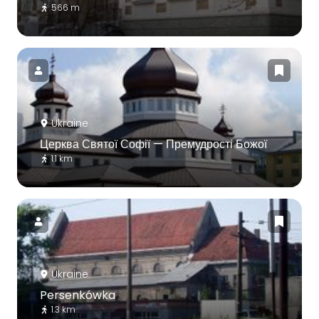
566 m
Ukraine
Церква Святої Софії — Премудрості Божої
1.1 km
Ukraine
Persenkówka
1.3 km