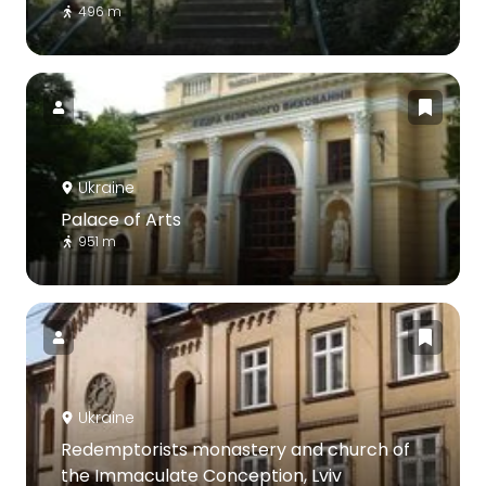
496 m
Ukraine
Palace of Arts
951 m
Ukraine
Redemptorists monastery and church of
the Immaculate Conception, Lviv