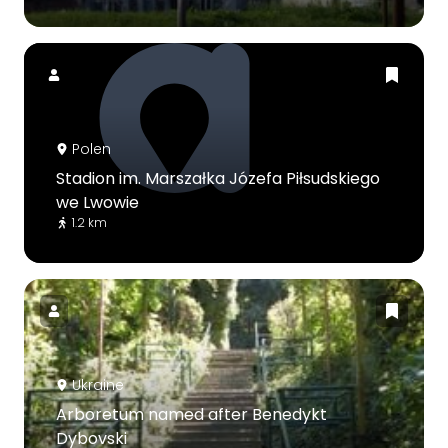
Polen
Stadion im. Marszałka Józefa Piłsudskiego
we Lwowie
1.2 km
Ukraine
Arboretum named after Benedykt
Dybovski