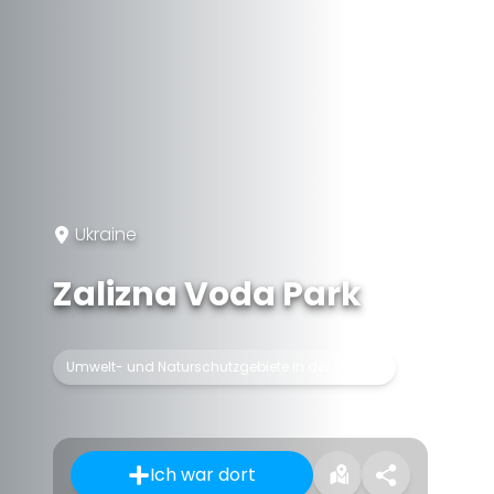
Ukraine
Zalizna Voda Park
Umwelt- und Naturschutzgebiete in der Ukraine
Ich war dort