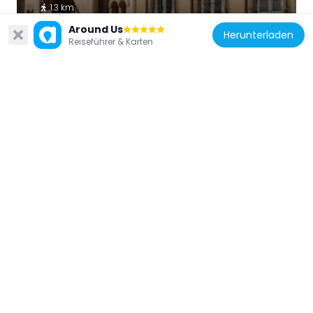
1.3 km
Around Us
Herunterladen
Reiseführer & Karten
Ukraine
Church of the Intercession of the
Theotokos in Lviv
1.2 km
Ukraine
Jan Kiliński monument