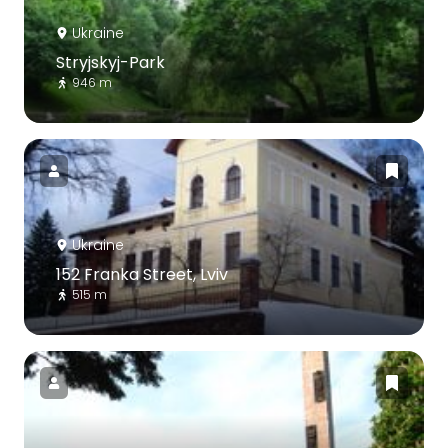
Ukraine
Stryjskyj-Park
946 m
Ukraine
152 Franka Street, Lviv
515 m