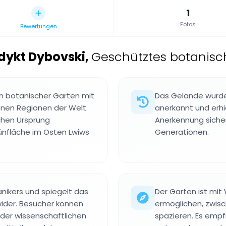
1
Fotos
Bewertungen
dykt Dybovski
,
Geschütztes botanische
in botanischer Garten mit
Das Gelände wurde 
nen Regionen der Welt.
anerkannt und erhi
chen Ursprung
Anerkennung sicher
ünfläche im Osten Lwiws
Generationen.
nikers und spiegelt das
Der Garten ist mi
wider. Besucher können
ermöglichen, zwis
der wissenschaftlichen
spazieren. Es empf