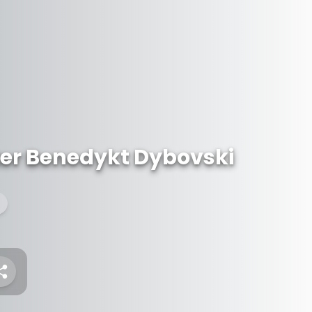
er Benedykt Dybovski