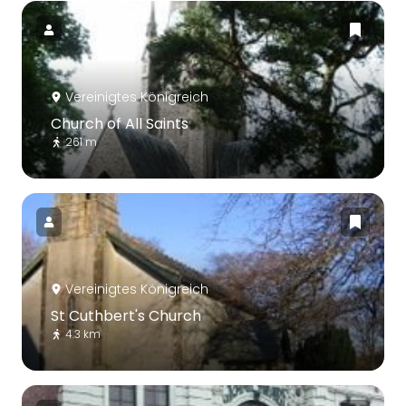
Vereinigtes Königreich
Church of All Saints
261 m
Vereinigtes Königreich
St Cuthbert's Church
4.3 km