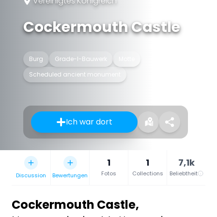
Vereinigtes Königreich
Cockermouth Castle
Burg
Grade-I-Bauwerk
Motte
Scheduled ancient monument
Ich war dort
1
1
7,1k
Fotos
Collections
Beliebtheit
Discussion
Bewertungen
Cockermouth Castle
,