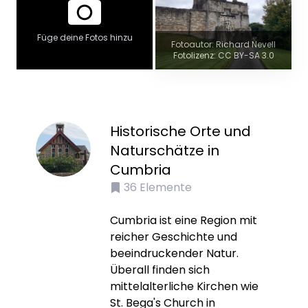
Füge deine Fotos hinzu
Fotoautor: Richard Nevell
Fotolizenz: CC BY-SA 3.0
Historische Orte und
Naturschätze in
Cumbria
36
Elemente
Cumbria ist eine Region mit
reicher Geschichte und
beeindruckender Natur.
Überall finden sich
mittelalterliche Kirchen wie
St. Bega's Church in