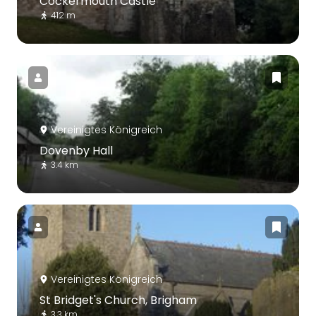
Cockermouth Castle
412 m
Vereinigtes Königreich
Dovenby Hall
3.4 km
Vereinigtes Königreich
St Bridget's Church, Brigham
3.3 km