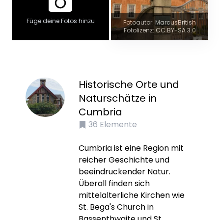
Füge deine Fotos hinzu
Fotoautor: MarcusBritish
Fotolizenz: CC BY-SA 3.0
Historische Orte und
Naturschätze in
Cumbria
36
Elemente
Cumbria ist eine Region mit
reicher Geschichte und
beeindruckender Natur.
Überall finden sich
mittelalterliche Kirchen wie
St. Bega's Church in
Bassenthwaite und St.