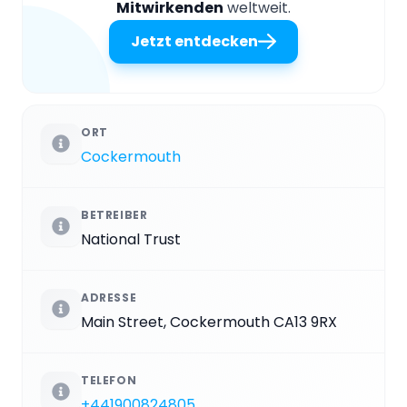
Mitwirkenden
weltweit.
Jetzt entdecken
ORT
Cockermouth
BETREIBER
National Trust
ADRESSE
Main Street, Cockermouth CA13 9RX
TELEFON
+441900824805