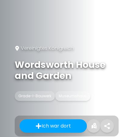
Vereinigtes Königreich
Wordsworth House
and Garden
Grade-I-Bauwerk
Museumshaus
Ich war dort