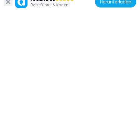
Herunterladen
Reiseführer & Karten
Vereinigtes Königreich
18–20 Coventry Street
67 m
Vereinigtes Königreich
The Blue Posts Public House
124 m