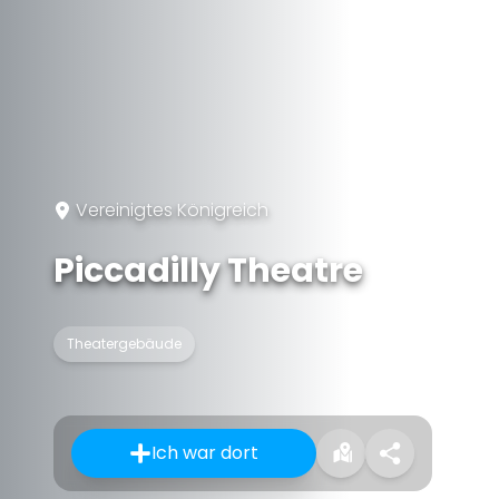
Vereinigtes Königreich
Piccadilly Theatre
Theatergebäude
Ich war dort