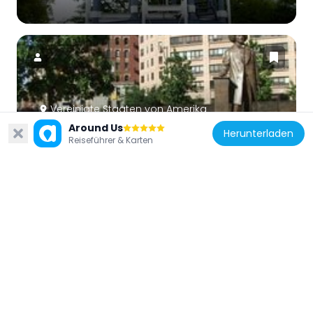
Vereinigte Staaten von Amerika
Around Us
Frederick Douglass Memorial
Herunterladen
Reiseführer & Karten
583 m
Vereinigte Staaten von Amerika
St. Thomas the Apostle Church
194 m