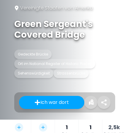
Vereinigte Staaten von Amerika
Green Sergeant's
Covered Bridge
Gedeckte Brücke
Ort im National Register of Historic Places
Sehenswürdigkeit
Strassenbrücke
Ich war dort
1
1
2,5k