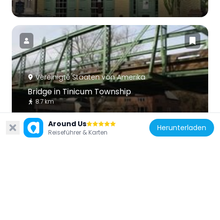
Vereinigte Staaten von Amerika
Bridge in Tinicum Township
8.7 km
Around Us
Herunterladen
Reiseführer & Karten
Vereinigte Staaten von Amerika
Lambertville Historic District
8.9 km