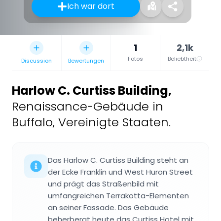
Ich war dort
1
2,1k
Fotos
Beliebtheit
Discussion
Bewertungen
Harlow C. Curtiss Building
,
Renaissance-Gebäude in
Buffalo, Vereinigte Staaten.
Das Harlow C. Curtiss Building steht an
der Ecke Franklin und West Huron Street
und prägt das Straßenbild mit
umfangreichen Terrakotta-Elementen
an seiner Fassade. Das Gebäude
beherbergt heute das Curtiss Hotel mit