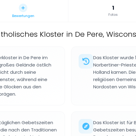
1
Fotos
Bewertungen
holisches Kloster in De Pere, Wisconsi
rkloster in De Pere im
Das Kloster wurde 
 großes Gelände östlich
Norbertiner-Prieste
ticht durch seine
Holland kamen. Di
fenster, während eine
religiösen Gemein
e Glocken aus den
Nordosten von Wis
prägen.
e täglichen Gebetszeiten
Das Kloster ist fü
 die nach den Traditionen
Gebetszeiten besu