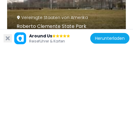
Vereinigte Staaten von Amerika
Roberto Clemente State Park
1.1 km
Around Us
Herunterladen
Reiseführer & Karten
Vereinigte Staaten von Amerika
Fort Washington Avenue
802 m