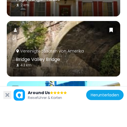
2 km
Vereinigte Staaten von Amerika
Bridge Valley Bridge
4.3 km
Around Us
Herunterladen
Reiseführer & Karten
Vereinigte Staaten von Amerika
Doylestown Historic District
2 km