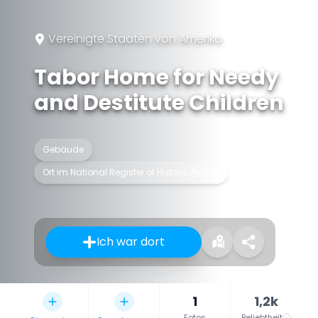
Vereinigte Staaten von Amerika
Tabor Home for Needy
and Destitute Children
Gebäude
Ort im National Register of Historic Places
Ich war dort
1
1,2k
Fotos
Beliebtheit