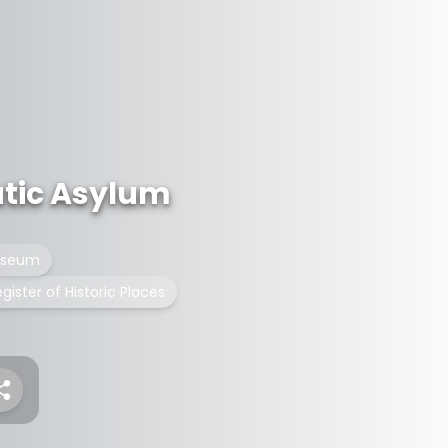
tic Asylum
seum
gister of Historic Places