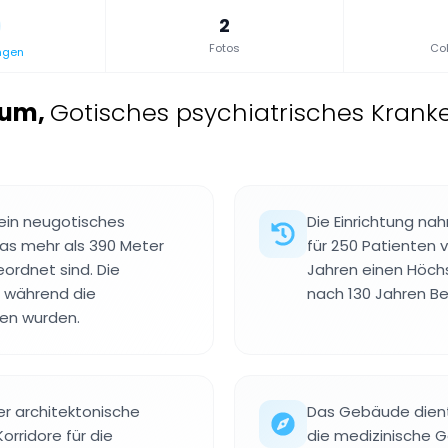
2
Fotos
Col
ngen
lum
,
Gotisches psychiatrisches Krank
 ein neugotisches
Die Einrichtung nah
das mehr als 390 Meter
für 250 Patienten 
eordnet sind. Die
Jahren einen Höch
 während die
nach 130 Jahren Be
en wurden.
er architektonische
Das Gebäude dient
rridore für die
die medizinische 