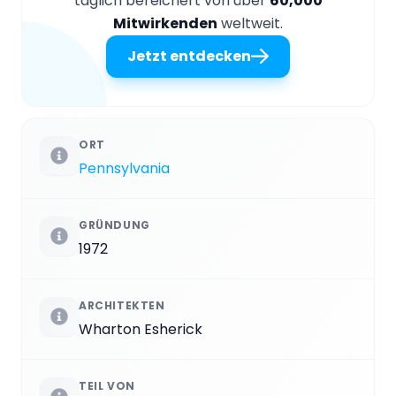
täglich bereichert von über
60,000
Mitwirkenden
weltweit.
Jetzt entdecken
ORT
Pennsylvania
GRÜNDUNG
1972
ARCHITEKTEN
Wharton Esherick
TEIL VON