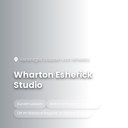
Vereinigte Staaten von Amerika
Wharton Esherick
Studio
Kunstmuseum
National Historic Landmark
Ort im National Register of Historic Places