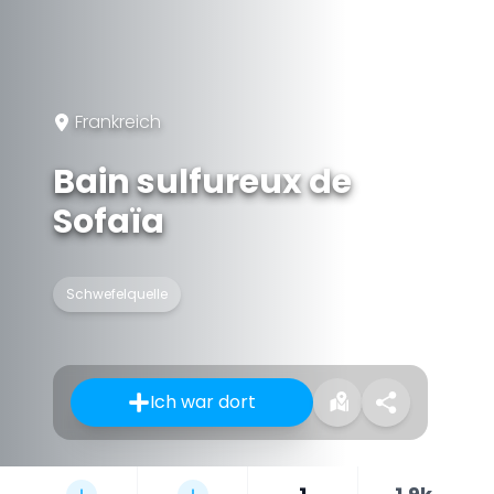
Frankreich
Bain sulfureux de
Sofaïa
Schwefelquelle
Ich war dort