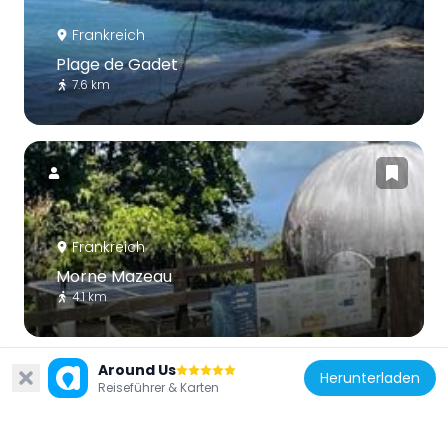
Frankreich
Plage de Gadet
7.6 km
Frankreich
Morne Mazeau
4.1 km
Around Us
Herunterladen
Reiseführer & Karten