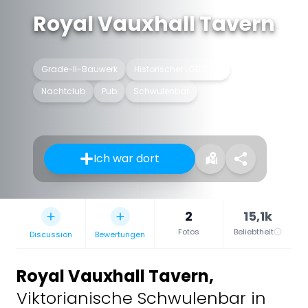
Royal Vauxhall Tavern
Grade-II-Bauwerk
Historischer LGBT-Ort
Nachtclub
Pub
Schwulenbar
Ich war dort
2
15,1k
Fotos
Beliebtheit
Discussion
Bewertungen
Royal Vauxhall Tavern
,
Viktorianische Schwulenbar in