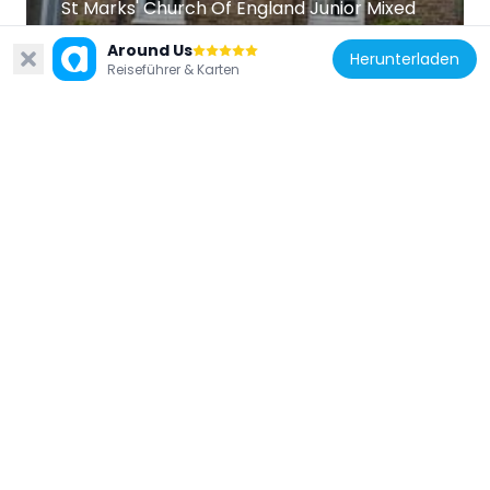
St Marks' Church Of England Junior Mixed
And Infants Schools
Around Us
378 m
Herunterladen
Reiseführer & Karten
Vereinigtes Königreich
The Rising Tide
281 m
Vereinigtes Königreich