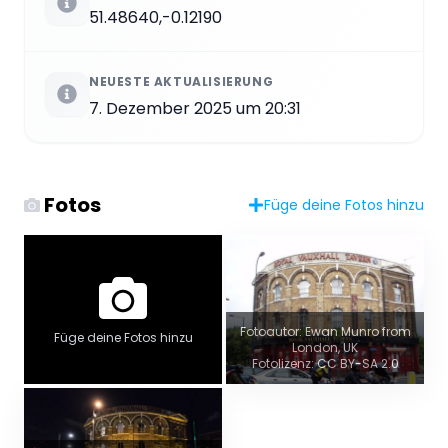
51.48640,-0.12190
NEUESTE AKTUALISIERUNG
7. Dezember 2025 um 20:31
Fotos
Füge deine Fotos hinzu
Fotoautor: Ewan Munro from
Füge deine Fotos hinzu
London, UK
Fotolizenz: CC BY-SA 2.0