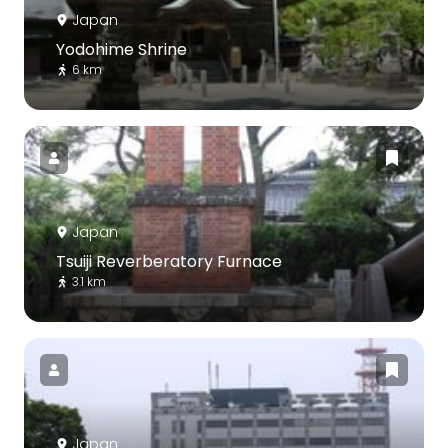
Japan
Yodohime Shrine
6 km
Japan
Tsuiji Reverberatory Furnace
3.1 km
Japan