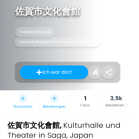
佐賀市文化會館
Theatergebäude
Veranstaltungsort für Musikdarbietungen
Ich war dort
1
3,5k
Fotos
Beliebtheit
Discussion
Bewertungen
佐賀市文化會館
,
Kulturhalle und
Theater in Saga, Japan