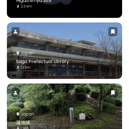
Higashimyō Site
2.3 km
Japan
Saga Prefectual Library
3.1 km
Japan
蓮池城
7 km