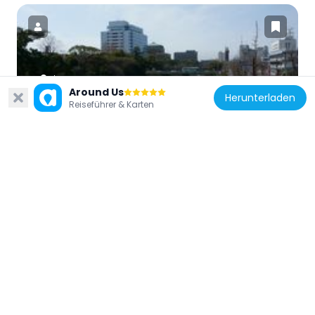
Japan
Around Us
Herunterladen
Saga Castle Park
Reiseführer & Karten
3.7 km
Japan
Hizen Provincial Capital Ruins
4.8 km