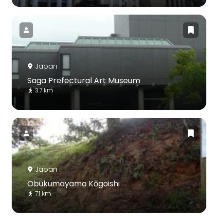
Japan
Saga Prefectural Art Museum
3.7 km
Japan
Obukumayama Kōgoishi
7.1 km