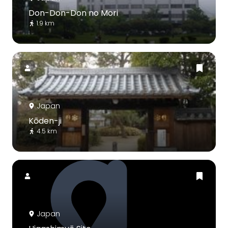
Don-Don-Don no Mori
1.9 km
Japan
Kōden-ji
4.5 km
Japan