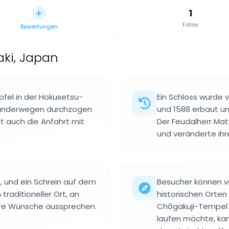
1
Fotos
Bewertungen
aki, Japan
pfel in der Hokusetsu-
Ein Schloss wurde 
t Wanderwegen durchzogen
und 1588 erbaut un
t auch die Anfahrt mit
Der Feudalherr Ma
und veränderte ihre
 und ein Schrein auf dem
Besucher können v
traditioneller Ort, an
historischen Orten
re Wünsche aussprechen.
Chōgakuji-Tempel 
laufen möchte, kan