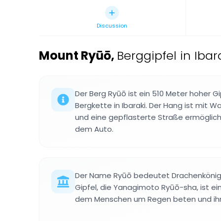
Discussion
Mount Ryūō
,
Berggipfel in Ibar
Der Berg Ryūō ist ein 510 Meter hoher Gi
Bergkette in Ibaraki. Der Hang ist mi
und eine gepflasterte Straße ermöglich
dem Auto.
Der Name Ryūō bedeutet Drachenkönig,
Gipfel, die Yanagimoto Ryūō-sha, ist ein 
dem Menschen um Regen beten und ih