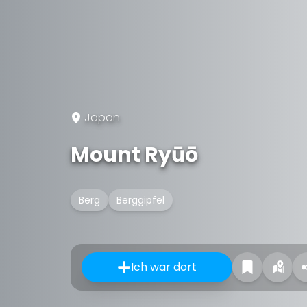
Japan
Mount Ryūō
Berg
Berggipfel
Ich war dort