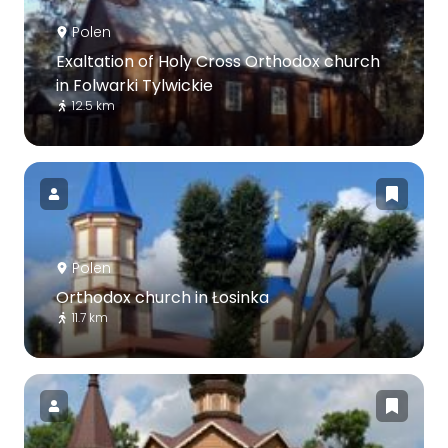
Polen
Exaltation of Holy Cross Orthodox church
in Folwarki Tylwickie
12.5 km
Polen
Orthodox church in Łosinka
11.7 km