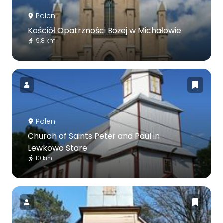
Polen
Kościół Opatrzności Bożej w Michałowie
9.8 km
Polen
Church of Saints Peter and Paul in
Lewkowo Stare
10 km