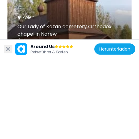
Polen
Our Lady of Kazan cemetery Orthodox
chapel in Narew
8 km
Around Us
Herunterladen
Reiseführer & Karten
Polen
Orthodox church in Tyniewicze Duże
13.2 km