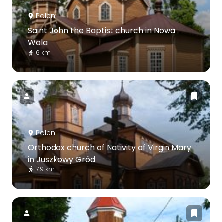
Polen
Saint John the Baptist church in Nowa
Wola
6 km
Polen
Orthodox church of Nativity of Virgin Mary
in Juszkowy Gród
7.9 km