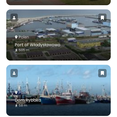
Polen
Port of Władysławowo
505 m
Polen
Dom Rybaka
58 m