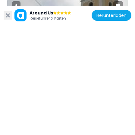
Around Us
Herunterladen
Reiseführer & Karten
Polen
Saint Martin church in Łebcz
5.7 km
Polen
Exhibition MAGIC Vertigo
107 m