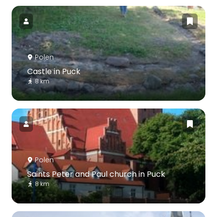
Polen
Castle in Puck
8 km
Polen
Saints Peter and Paul church in Puck
8 km