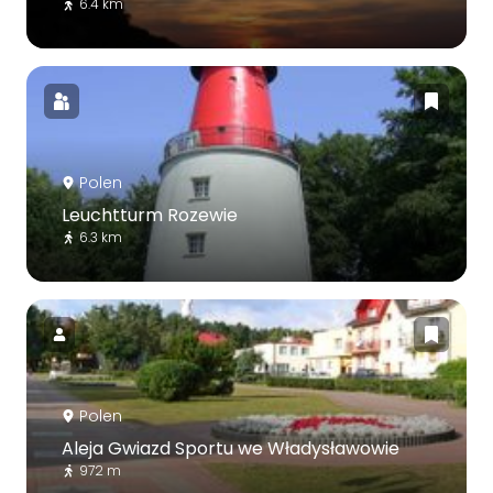
6.4 km
Polen
Leuchtturm Rozewie
6.3 km
Polen
Aleja Gwiazd Sportu we Władysławowie
972 m