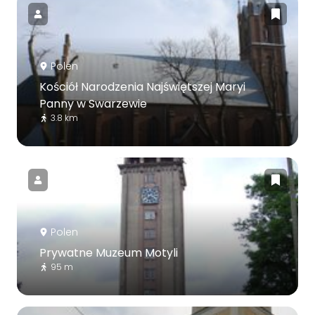
Polen
Kościół Narodzenia Najświętszej Maryi
Panny w Swarzewie
3.8 km
Polen
Prywatne Muzeum Motyli
95 m