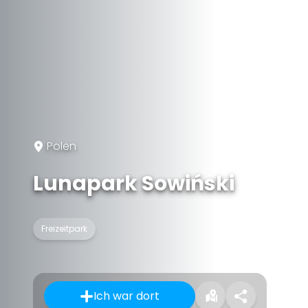
Polen
Lunapark Sowiński
Freizeitpark
Ich war dort