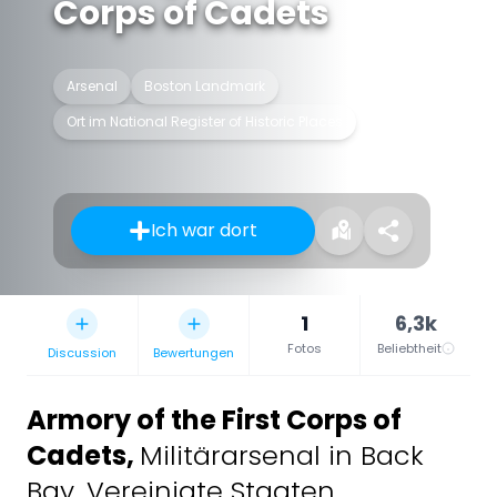
Corps of Cadets
Arsenal
Boston Landmark
Ort im National Register of Historic Places
Ich war dort
1
6,3k
Fotos
Beliebtheit
Discussion
Bewertungen
Armory of the First Corps of
Cadets
,
Militärarsenal in Back
Bay, Vereinigte Staaten.