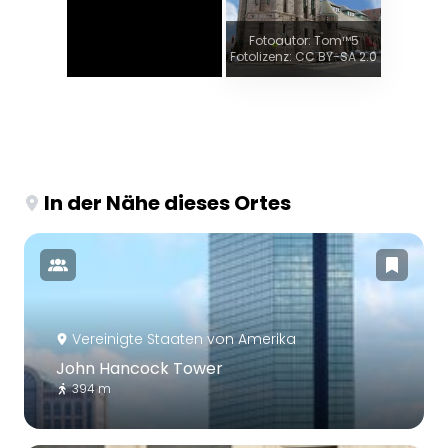
Fotoautor: Tom™5
Fotolizenz: CC BY-SA 2.0
In der Nähe dieses Ortes
Vereinigte Staaten von Amerika
John Hancock Tower
394 m