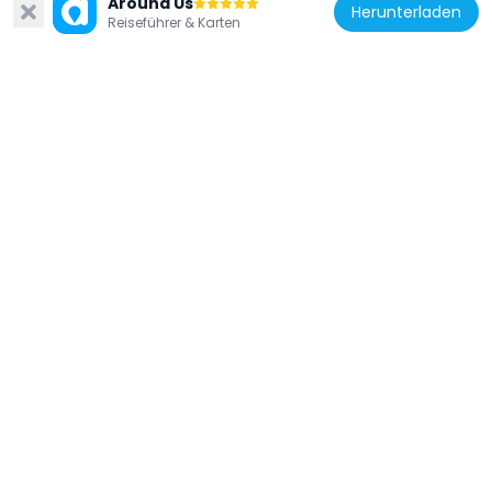
Around Us
Park Square
Herunterladen
Reiseführer & Karten
252 m
Vereinigte Staaten von Amerika
Liberty Mutual Tower
174 m
Vereinigte Staaten von Amerika
Steinert Hall, Boston