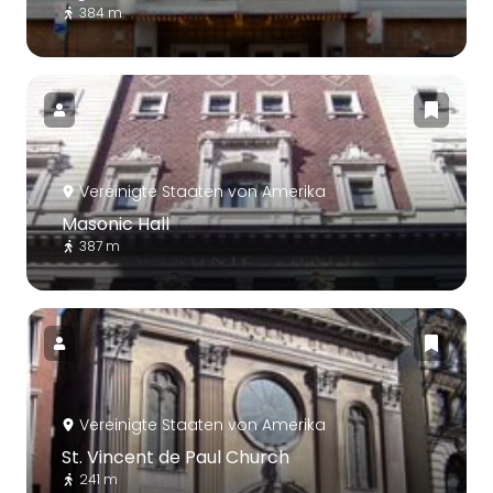
384 m
Vereinigte Staaten von Amerika
Masonic Hall
387 m
Vereinigte Staaten von Amerika
St. Vincent de Paul Church
241 m