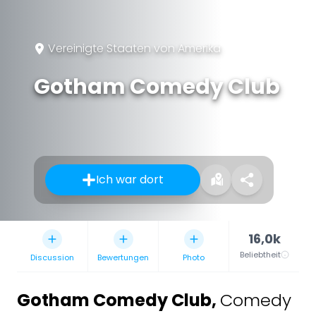
Vereinigte Staaten von Amerika
Gotham Comedy Club
Ich war dort
16,0k
Beliebtheit
Discussion
Bewertungen
Photo
Gotham Comedy Club
,
Comedy