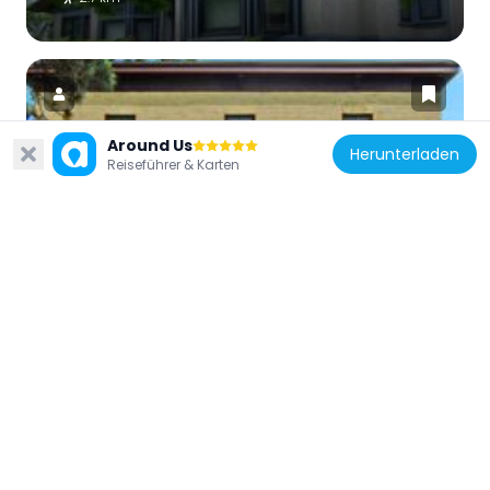
Around Us
Herunterladen
Reiseführer & Karten
Vereinigte Staaten von Amerika
Nathaniel W. Dean House
2.8 km
Vereinigte Staaten von Amerika
Tenney Park – Yahara River Parkway
2.3 km