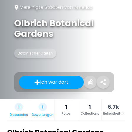
Vereinigte Staaten von Amerika
Olbrich Botanical
Gardens
Botanischer Garten
Ich war dort
1
1
6,7k
Fotos
Collections
Beliebtheit
Discussion
Bewertungen