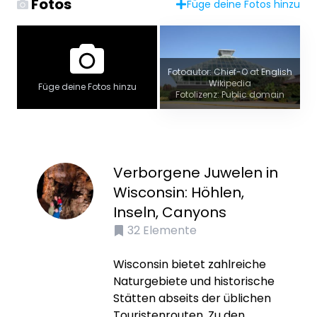
Fotos
Füge deine Fotos hinzu
Fotoautor: Chief-O at English
Wikipedia
Füge deine Fotos hinzu
Fotolizenz: Public domain
Verborgene Juwelen in
Wisconsin: Höhlen,
Inseln, Canyons
32
Elemente
Wisconsin bietet zahlreiche
Naturgebiete und historische
Stätten abseits der üblichen
Touristenrouten. Zu den