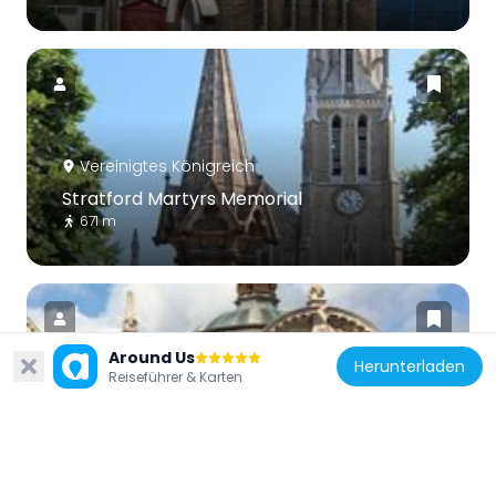
Vereinigtes Königreich
Stratford Martyrs Memorial
671 m
Around Us
Herunterladen
Reiseführer & Karten
Vereinigtes Königreich
Passmore Edwards Museum
775 m