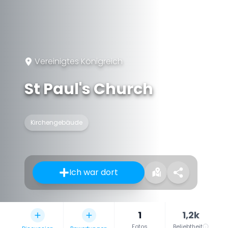
Vereinigtes Königreich
St Paul's Church
Kirchengebäude
Ich war dort
1
1,2k
Fotos
Beliebtheit