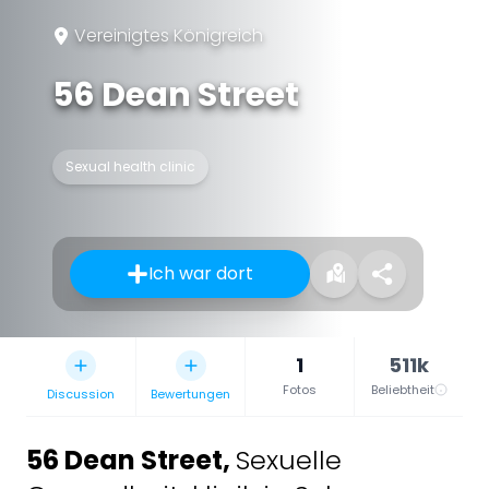
Vereinigtes Königreich
56 Dean Street
Sexual health clinic
Ich war dort
1
511k
Fotos
Beliebtheit
Discussion
Bewertungen
56 Dean Street
,
Sexuelle