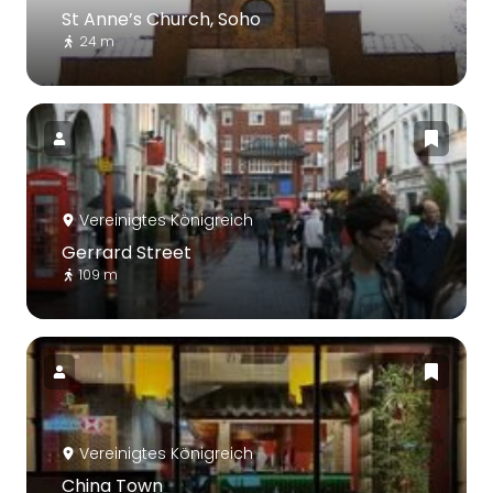
St Anne’s Church, Soho
24 m
Vereinigtes Königreich
Gerrard Street
109 m
Vereinigtes Königreich
China Town