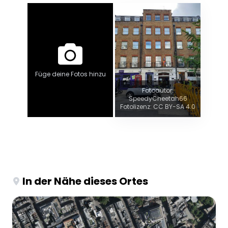
Füge deine Fotos hinzu
Fotoautor:
SpeedyCheetah66
Fotolizenz: CC BY-SA 4.0
In der Nähe dieses Ortes