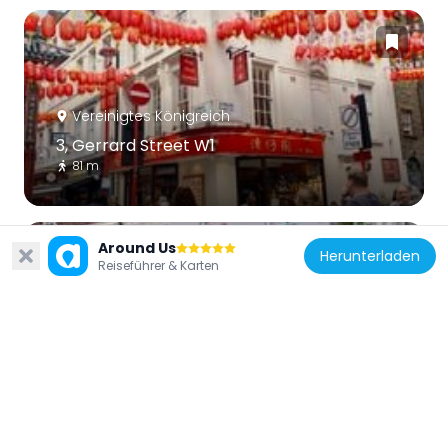
Vereinigtes Königreich
3, Gerrard Street W1
81 m
Around Us
Herunterladen
Reiseführer & Karten
Vereinigtes Königreich
36, Gerrard Street W1
11 m