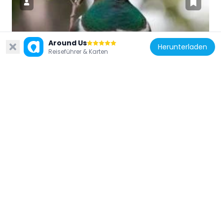
Neuseeland
Around Us
Herunterladen
Reiseführer & Karten
Ark in the Park
9.2 km
Neuseeland
Karekare Falls
3.6 km