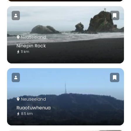
Neuseeland
Ninepin Rock
11 km
Neuseeland
Ruaotuwhenua
8.5 km