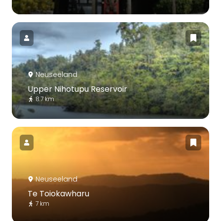
Neuseeland
Upper Nihotupu Reservoir
8.7 km
Neuseeland
Te Toiokawharu
7 km