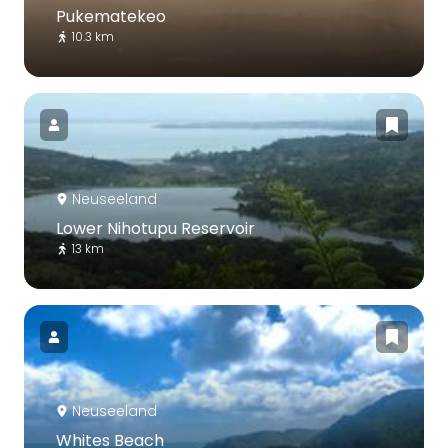
Pukematekeo
10.3 km
Neuseeland
Lower Nihotupu Reservoir
13 km
Neuseeland
Whites Beach