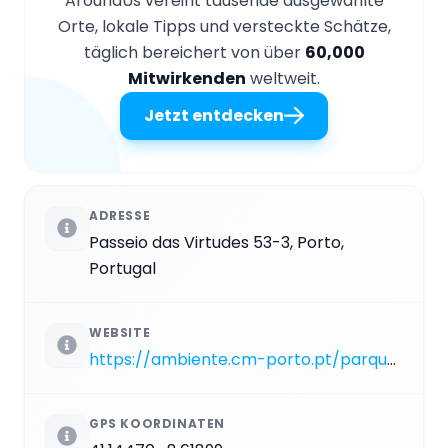
AroundUs vereint tausende ausgewählte
Orte, lokale Tipps und versteckte Schätze,
täglich bereichert von über
60,000
Mitwirkenden
weltweit.
Jetzt entdecken
ADRESSE
Passeio das Virtudes 53-3, Porto,
Portugal
WEBSITE
https://ambiente.cm-porto.pt/parques-e-jardins/parque-das-virtudes
GPS KOORDINATEN