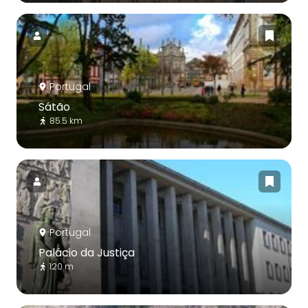
Portugal
Sátão
85.5 km
Portugal
Palácio da Justiça
120 m