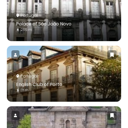
Portugal
Palace of São João Novo
265 m
Portugal
English Club of Porto
171 m