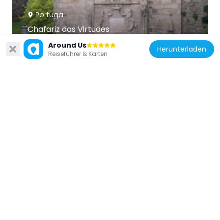
Portugal
Chafariz das Virtudes
5 m
Around Us
Herunterladen
Reiseführer & Karten
Portugal
Arquivo Distrital do Porto
194 m