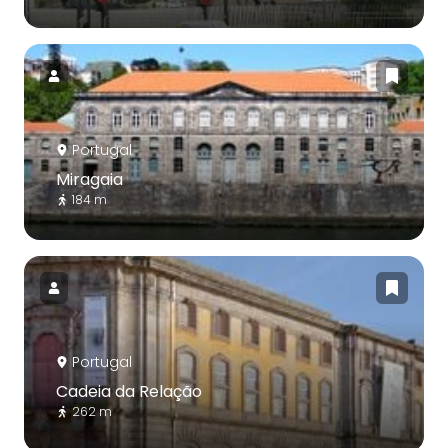
Portugal
Miragaia
184 m
Portugal
Cadeia da Relação
262 m