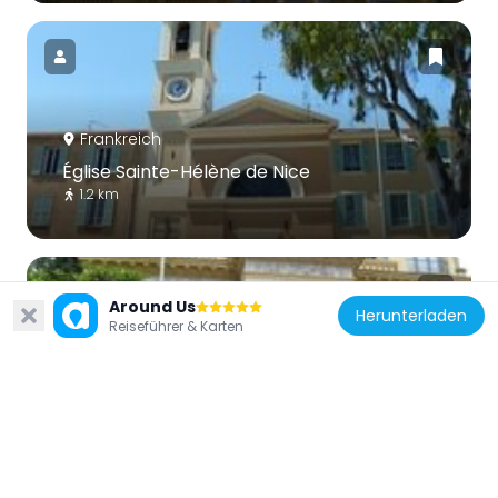
Frankreich
Église Sainte-Hélène de Nice
1.2 km
Around Us
Herunterladen
Reiseführer & Karten
Frankreich
Villa La Belle Époque
1.1 km