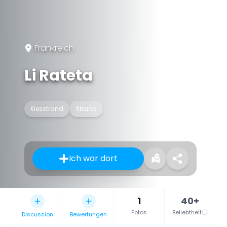
Frankreich
Li Rateta
Kiesstrand
Strand
Ich war dort
1
40+
Fotos
Beliebtheit
Discussion
Bewertungen