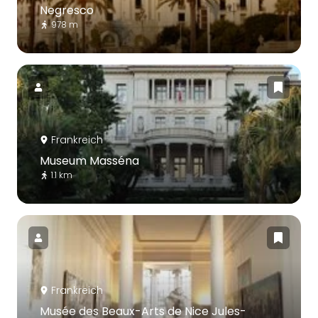
Negresco
978 m
Frankreich
Museum Masséna
1.1 km
Frankreich
Musée des Beaux-Arts de Nice Jules-