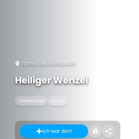
Tschechische Republik
Heiliger Wenzel
Gedenkstätte
Statue
Ich war dort