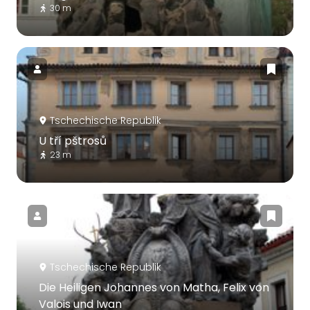
30 m
Tschechische Republik
U tří pštrosů
23 m
Tschechische Republik
Die Heiligen Johannes von Matha, Felix von
Valois und Iwan