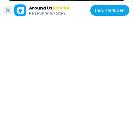
Around Us
Herunterladen
Reiseführer & Karten
Tschechische Republik
Míšeňská 9
55 m
Tschechische Republik
Dům U Tří měsíců
65 m