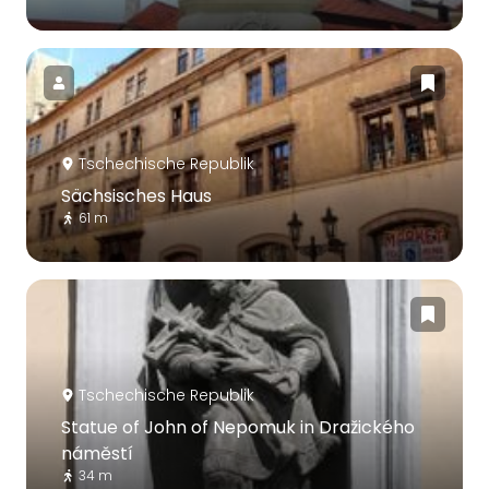
Tschechische Republik
Sächsisches Haus
61 m
Tschechische Republik
Statue of John of Nepomuk in Dražického
náměstí
34 m