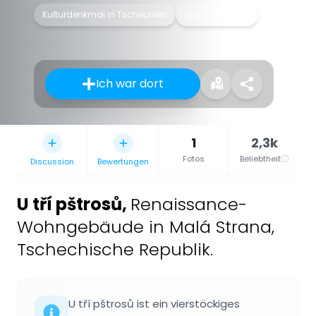
Kulturdenkmal in Tschechien
Wohngebäude
Ich war dort
1
2,3k
Fotos
Beliebtheit
Discussion
Bewertungen
U tří pštrosů
,
Renaissance-
Wohngebäude in Malá Strana,
Tschechische Republik.
U tří pštrosů ist ein vierstöckiges