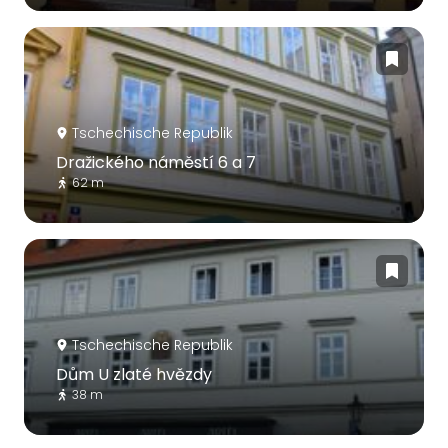
Tschechische Republik
Dražického náměstí 6 a 7
62 m
Tschechische Republik
Dům U zlaté hvězdy
38 m