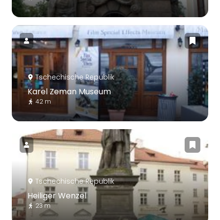
Tschechische Republik
Karel Zeman Museum
42 m
Tschechische Republik
Heiliger Wenzel
23 m