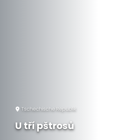
Tschechische Republik
U tří pštrosů