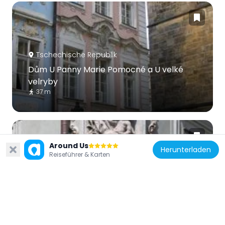
Tschechische Republik
Dům U Panny Marie Pomocné a U velké
velryby
37 m
Around Us
Herunterladen
Reiseführer & Karten
Tschechische Republik
Socha svatého Josefa na rohu domu
Míšeňská 66/12
51 m