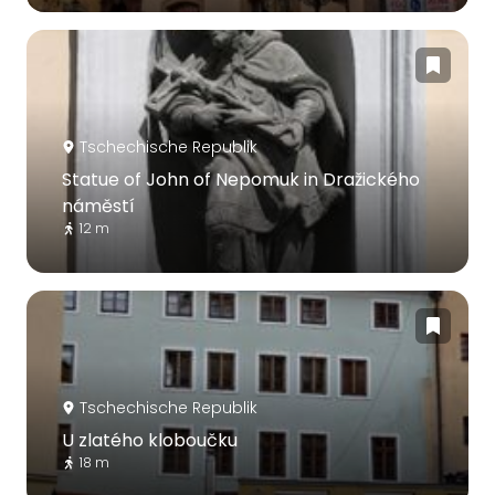
Tschechische Republik
Statue of John of Nepomuk in Dražického
náměstí
12 m
Tschechische Republik
U zlatého kloboučku
18 m