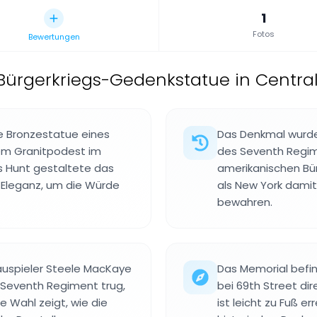
1
Fotos
Bewertungen
Bürgerkriegs-Gedenkstatue in Central
e Bronzestatue eines
Das Denkmal wurde
em Granitpodest im
des Seventh Regim
is Hunt gestaltete das
amerikanischen Bürg
r Eleganz, um die Würde
als New York damit
bewahren.
auspieler Steele MacKaye
Das Memorial befin
r Seventh Regiment trug,
bei 69th Street di
e Wahl zeigt, wie die
ist leicht zu Fuß e