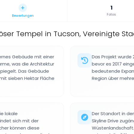
1
Fotos
Bewertungen
iöser Tempel in Tucson, Vereinigte St
ernes Gebäude mit einer
Das Projekt wurde 
Türme, was die Architektur
bevor es 2017 eing
piegelt. Das Gebäude
bedeutende Expans
mit sieben Hektar Fläche
Region über mehre
e lokale
Der Standort in de
ndet sich mit der
Skyline Drive zugä
ucher können diese
Wüstenlandschaft. 