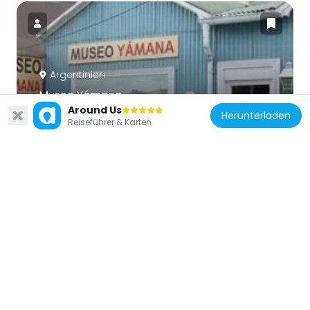
Argentinien
Museo Yámana
Around Us
120.7 km
Herunterladen
Reiseführer & Karten
Argentinien
Centro Austral de Investigaciones
Científicas
119.4 km