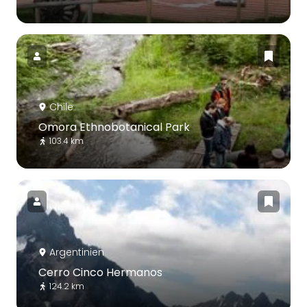
Chile
Omora Ethnobotanical Park
103.4 km
Argentinien
Cerro Cinco Hermanos
124.2 km