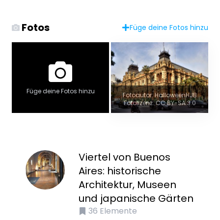
Fotos
Füge deine Fotos hinzu
Füge deine Fotos hinzu
Fotoautor: HalloweenHJB
Fotolizenz: CC BY-SA 3.0
Viertel von Buenos
Aires: historische
Architektur, Museen
und japanische Gärten
36
Elemente