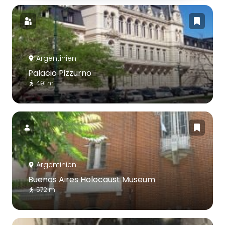
Argentinien
Palacio Pizzurno
491 m
Argentinien
Buenos Aires Holocaust Museum
572 m