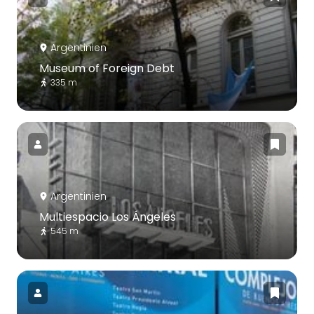
Argentinien
Museum of Foreign Debt
335 m
Argentinien
Multiespacio Los Ángeles
545 m