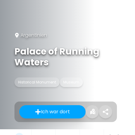
Argentinien
Palace of Running
Waters
Historical Monument
Museum
Ich war dort