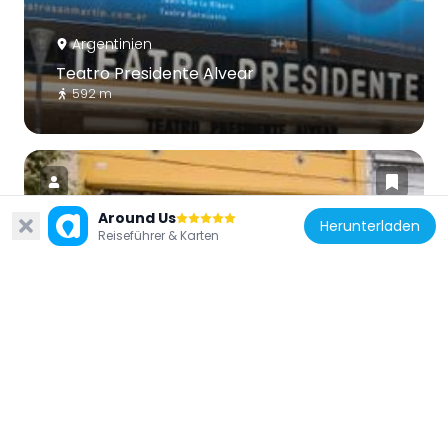
Argentinien
Teatro Presidente Alvear
592 m
Around Us
Herunterladen
Reiseführer & Karten
Argentinien
Ricardo Rojas Cultural Center
457 m