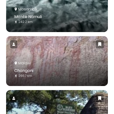
Mosambik
Monte Namuli
242.2 km
Malawi
Chongoni
266.7 km