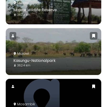
Malawi
Majete Wildlife Reserve
362.4 km
Malawi
Kasungu-Nationalpark
362.4 km
Mosambik