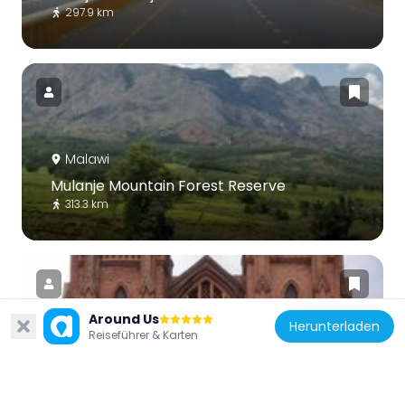
297.9 km
Malawi
Mulanje Mountain Forest Reserve
313.3 km
Around Us
Herunterladen
Reiseführer & Karten
Malawi
St Michael and All Angels Church, Blantyre,
Malawi