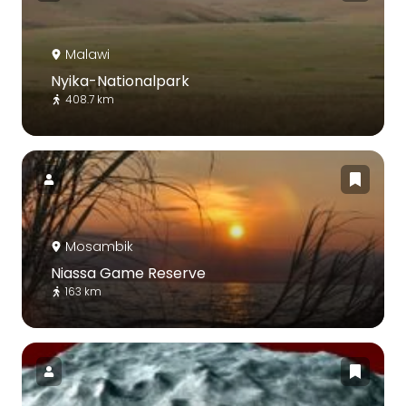
Malawi
Nyika-Nationalpark
408.7 km
Mosambik
Niassa Game Reserve
163 km