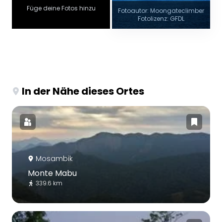
Füge deine Fotos hinzu
Fotoautor: Moongateclimber
Fotolizenz: GFDL
In der Nähe dieses Ortes
Mosambik
Monte Mabu
339.6 km