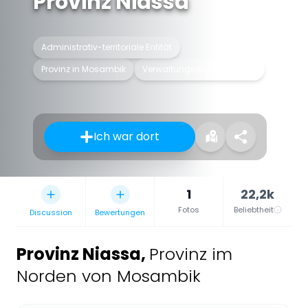
Provinz Niassa
Administrativ-territoriale Entität
Provinz in Mosambik
Verwaltungseinheit 1. Ebene
Ich war dort
1
22,2k
Fotos
Beliebtheit
Discussion
Bewertungen
Provinz Niassa
,
Provinz im
Norden von Mosambik