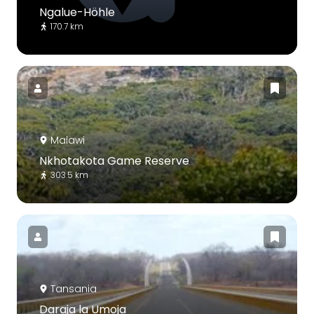
Ngalue-Höhle
170.7 km
Malawi
Nkhotakota Game Reserve
303.5 km
Tansania
Daraja la Umoja