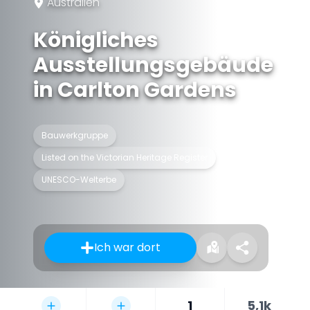
Australien
Königliches
Ausstellungsgebäude
in Carlton Gardens
Bauwerkgruppe
Listed on the Victorian Heritage Register
UNESCO-Welterbe
Ich war dort
1
5,1k