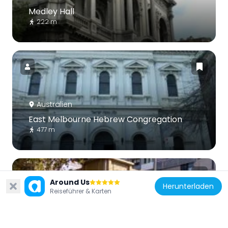
Medley Hall
222 m
Australien
East Melbourne Hebrew Congregation
477 m
Around Us
Herunterladen
Reiseführer & Karten
Australien
John Curtin Hotel