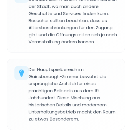
der Stadt, wo man auch andere
Geschäfte und Services finden kann.
Besucher sollten beachten, dass es
Altersbeschränkungen für den Zugang
gibt und die Öffnungszeiten sich je nach
Veranstaltung ändern können.
Der Hauptspielbereich im
Gainsborough-Zimmer bewahrt die
ursprüngliche Architektur eines
prächtigen Ballsaals aus dem 19.
Jahrhundert. Diese Mischung aus
historischen Details und modernem
Unterhaltungsbetrieb macht den Raum
zu etwas Besonderem.