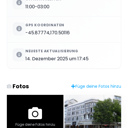
11:00-03:00
GPS KOORDINATEN
-45.87774,170.50116
NEUESTE AKTUALISIERUNG
14. Dezember 2025 um 17:45
Fotos
Füge deine Fotos hinzu
Füge deine Fotos hinzu