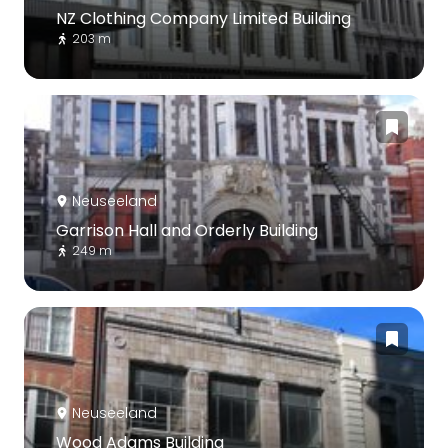
NZ Clothing Company Limited Building
203 m
Neuseeland
Garrison Hall and Orderly Building
249 m
Neuseeland
Wood Adams Building