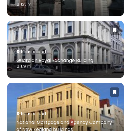
125 m
Neuseeland
Guardian Royal Exchange Building
179 m
Neuseeland
National Mortgage and Agency Company
of New Zealand buildings