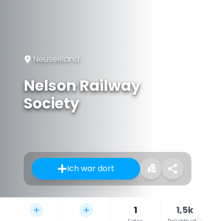
Neuseeland
Nelson Railway
Society
Ich war dort
1
1,5k