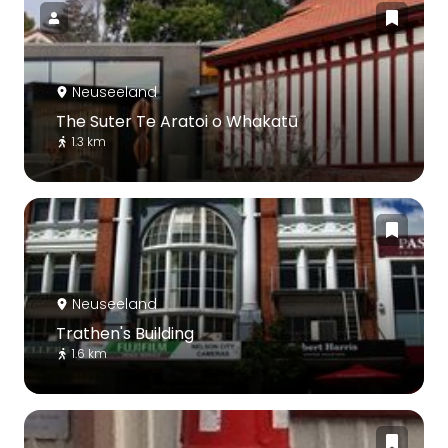
Neuseeland
The Suter Te Aratoi o Whakatū
1.3 km
Neuseeland
Trathen's Building
1.6 km