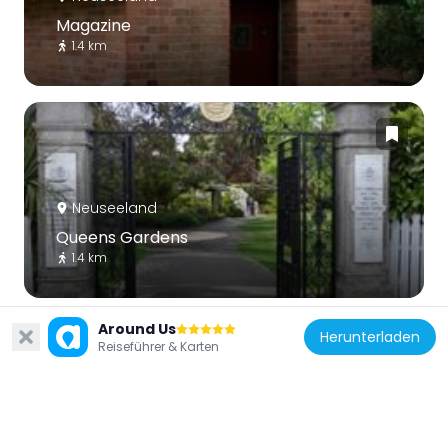
Magazine
1.4 km
Neuseeland
Queens Gardens
1.4 km
Around Us
Herunterladen
Reiseführer & Karten
Neuseeland