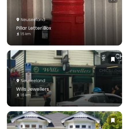
Neuseeland
Pillar Letter Box
1.5 km
Neuseeland
Wills Jewellers
1.6 km