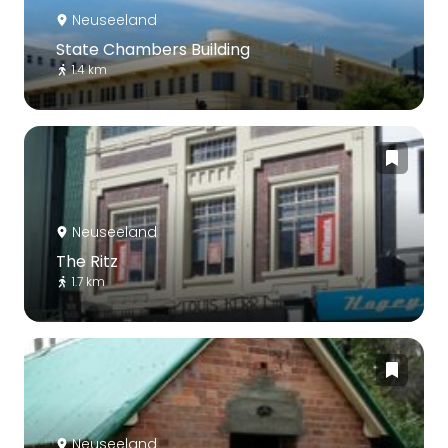
Neuseeland
State Chambers Building
1.4 km
Neuseeland
The Ritz
1.7 km
Neuseeland