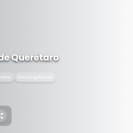
 de Querétaro
eminar
Kirchengebäude