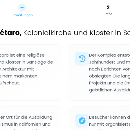
2
Fotos
Bewertungen
rétaro
,
Kolonialkirche und Kloster in 
aro ist eine religiöse
Der Komplex entsta
nd Kloster in Santiago de
Jahrhundert und ma
 Architektur mit
nach Berichten vo
 einem markanten
obsiegten. Die lan
ufschaut.
Projekts und die En
geistlichen Ausbil
er Ort für die Ausbildung
Besucher können di
ismus in Kalifornien und
nur mit organisiert