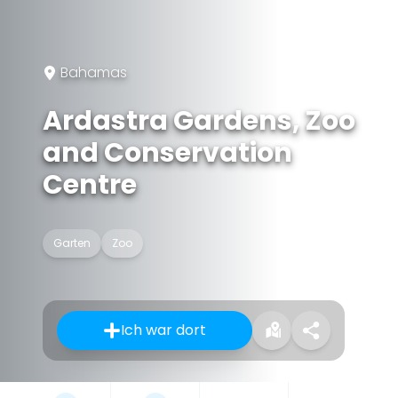
Bahamas
Ardastra Gardens, Zoo
and Conservation
Centre
Garten
Zoo
Ich war dort