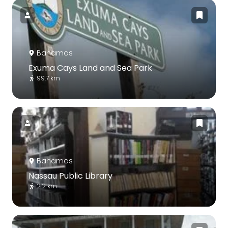
Bahamas
Exuma Cays Land and Sea Park
99.7 km
Bahamas
Nassau Public Library
2.2 km