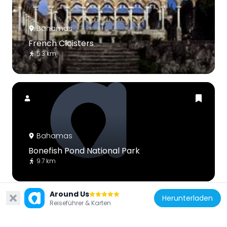
Bahamas
French Cloisters
5.3 km
Bahamas
Bonefish Pond National Park
9.7 km
Around Us
Herunterladen
Reiseführer & Karten