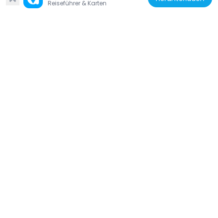
Reiseführer & Karten
Vereinigte Staaten von Amerika
Dr. Toler R. White House
375 m
Vereinigte Staaten von Amerika
W. A. Gruninger Building
435 m