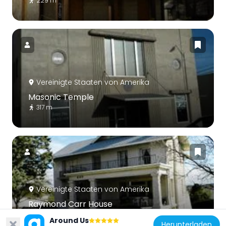
229 m
Vereinigte Staaten von Amerika
Masonic Temple
317 m
Vereinigte Staaten von Amerika
Raymond Carr House
673 m
Around Us
Herunterladen