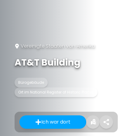
Vereinigte Staaten von Amerika
AT&T Building
Bürogebäude
Ort im National Register of Historic Places
Ich war dort