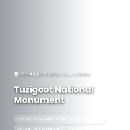
Vereinigte Staaten von Amerika
Tuzigoot National
Monument
National Monuments in den Vereinigten Staaten
National Park System unit
Nationalpark