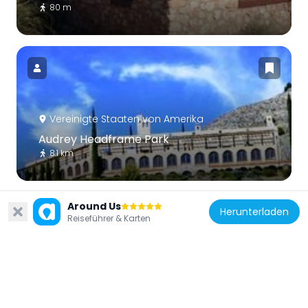
80 m
Vereinigte Staaten von Amerika
Audrey Headframe Park
8.1 km
Around Us
Herunterladen
Reiseführer & Karten
Vereinigte Staaten von Amerika
Clark Memorial Clubhouse
2.8 km