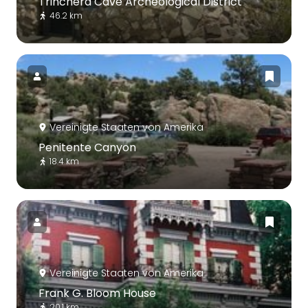
Trinchera Cave Archeological District
46.2 km
Vereinigte Staaten von Amerika
Penitente Canyon
18.4 km
Vereinigte Staaten von Amerika
Frank G. Bloom House
20.1 km