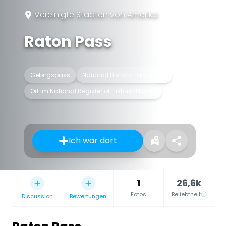
Vereinigte Staaten von Amerika
Raton Pass
Gebirgspass
National Historic Landmark
Ort im National Register of Historic Places
Ich war dort
1
26,6k
Fotos
Beliebtheit
Discussion
Bewertungen