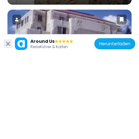
Around Us
Vereinigte Staaten von Amerika
Herunterladen
Reiseführer & Karten
Colfax County Courthouse
10.5 km
Vereinigte Staaten von Amerika
First Baptist Church
20.6 km