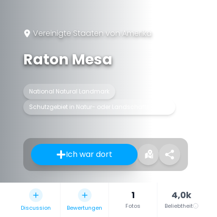
Vereinigte Staaten von Amerika
Raton Mesa
National Natural Landmark
Schutzgebiet in Natur- oder Landschaftsschutz
Ich war dort
1
4,0k
Fotos
Beliebtheit
Discussion
Bewertungen