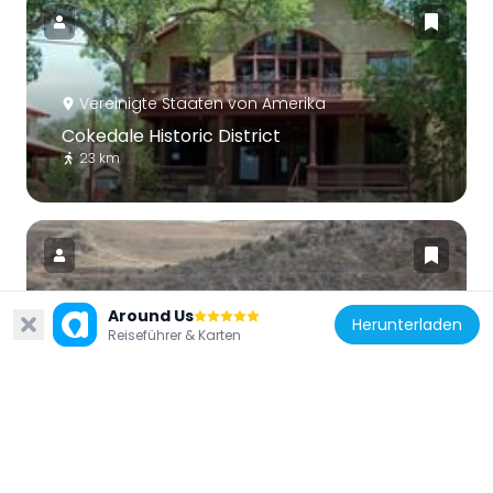
Vereinigte Staaten von Amerika
Cokedale Historic District
23 km
Around Us
Herunterladen
Reiseführer & Karten
Vereinigte Staaten von Amerika
Our Lady of Guadalupe Church and Medina
Cemetery
37.1 km