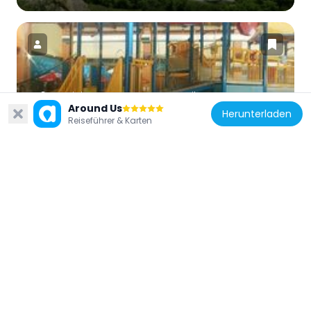
Vereinigte Staaten von Amerika
Around Us
Herunterladen
The Reef
Reiseführer & Karten
8.9 km
Vereinigte Staaten von Amerika
Prescott Commons
3.5 km