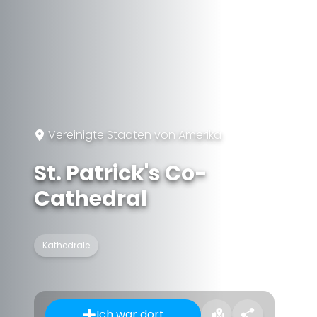
Vereinigte Staaten von Amerika
St. Patrick's Co-
Cathedral
Kathedrale
Ich war dort