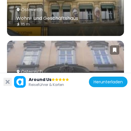
Österreich
Wohn- und Geschäftshaus
115 m
Österreich
Around Us
Kleinmariazeller Hof
Herunterladen
Reiseführer & Karten
65 m