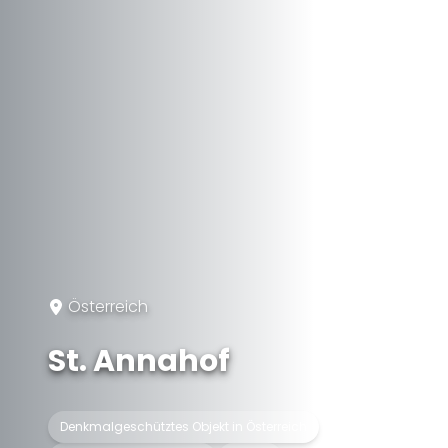
Österreich
St. Annahof
Denkmalgeschütztes Objekt in Österreich