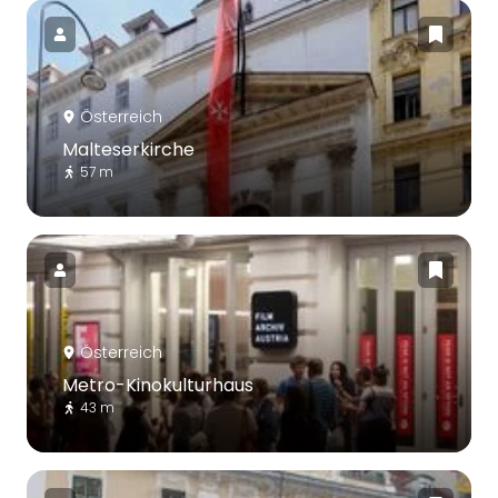
Österreich
Malteserkirche
57 m
Österreich
Metro-Kinokulturhaus
43 m