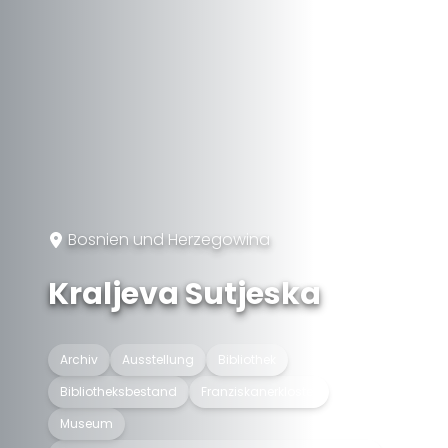
Bosnien und Herzegowina
Kraljeva Sutjeska
Archiv
Ausstellung
Bibliothek
Bibliotheksbestand
Franziskanerkloster
Museum