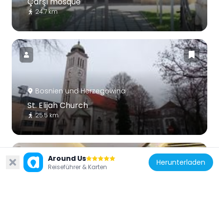
Çarşı mosque
24.7 km
Bosnien und Herzegowina
St. Elijah Church
25.5 km
Around Us
Herunterladen
Reiseführer & Karten
Bosnien und Herzegowina
Bosnian National Theatre Zenica
25.3 km