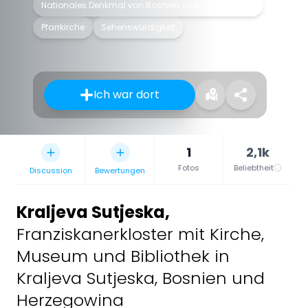
Nationales Denkmal von Bosnien und Herzegowina
Pfarrkirche
Sehenswürdigkeit
Ich war dort
1
2,1k
Fotos
Beliebtheit
Discussion
Bewertungen
Kraljeva Sutjeska
,
Franziskanerkloster mit Kirche,
Museum und Bibliothek in
Kraljeva Sutjeska, Bosnien und
Herzegowina