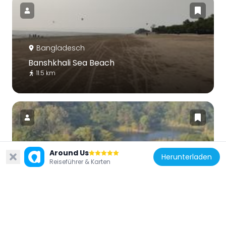
Bangladesch
Banshkhali Sea Beach
11.5 km
Around Us
Bangladesch
Herunterladen
Reiseführer & Karten
Banshkhali Eco-Park
16.4 km