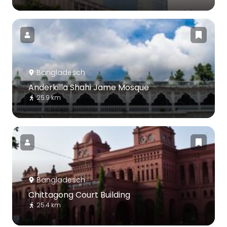
Bangladesch
Anderkilla Shahi Jame Mosque
25.9 km
Bangladesch
Chittagong Court Building
25.4 km