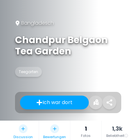
Bangladesch
Chandpur Belgaon
Tea Garden
Teegarten
Ich war dort
1
1,3k
Fotos
Beliebtheit
Discussion
Bewertungen