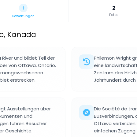
2
Fotos
Bewertungen
c, Kanada
iver und bildet Teil der
Philemon Wright gr
er von Ottawa, Ontario.
eine landwirtschaf
sammengewachsenen
Zentrum des Holzha
biet erstrecken.
Jahrhundert durch 
gt Ausstellungen über
Die Société de tra
Dokumenten und
Busverbindungen, d
ngen führen Besucher
Ottawa verbinden. 
er Geschichte.
einfachen Zugang 