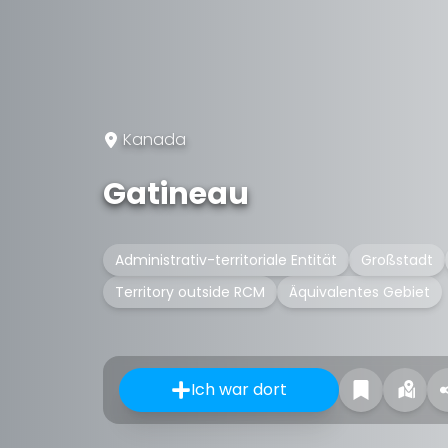
Kanada
Gatineau
Administrativ-territoriale Entität
Großstadt
Territory outside RCM
Äquivalentes Gebiet
Ich war dort